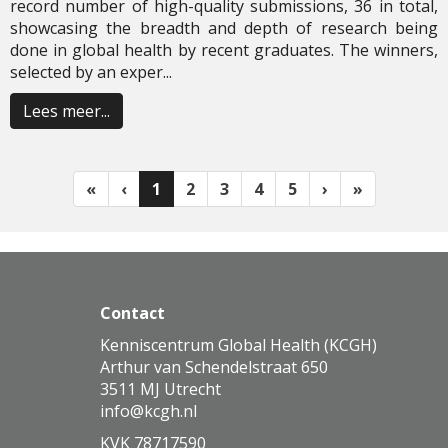
record number of high-quality submissions, 36 in total,
showcasing the breadth and depth of research being
done in global health by recent graduates. The winners,
selected by an exper...
Lees meer...
(huidige)
«
‹
1
2
3
4
5
›
»
Contact
Kenniscentrum Global Health (KCGH)
Arthur van Schendelstraat 650
3511 MJ Utrecht
ofni
@kcgh.nl
KVK 78717590