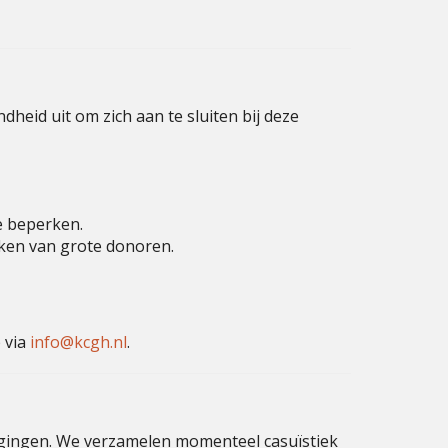
heid uit om zich aan te sluiten bij deze
e beperken.
aken van grote donoren.
 via
info
@kcgh.nl
.
igingen. We verzamelen momenteel casuïstiek