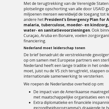
Met de terugtrekking van de Verenigde Staten
plotselinge opschorting van alle door USAID 
miljoenen mensen wereldwijd de toegang tot le
andere het
President’s Emergency Plan for A
malaria, tuberculose, moeder- en kindzorg
water- en sanitatievoorzieningen
. Ook bin
Curaçao, Aruba en Bonaire, voelen zorgorgani
financiering.
Nederland moet leiderschap tonen
De brief benadrukt de verstrekkende gevolgen 
op om samen met Europese partners een sterk
Nederland heeft een lange traditie in het ond
moet, juist nu de VS zich terugtrekt, stappen
internationale samenwerking te versterken.
We roepen de Nederlandse overheid op om:
De impact van de Amerikaanse maatrege
met maatschappelijke organisaties een r
Extra diplomatieke en financiële inspann
gezondheidsprogramma’s draaiende te h