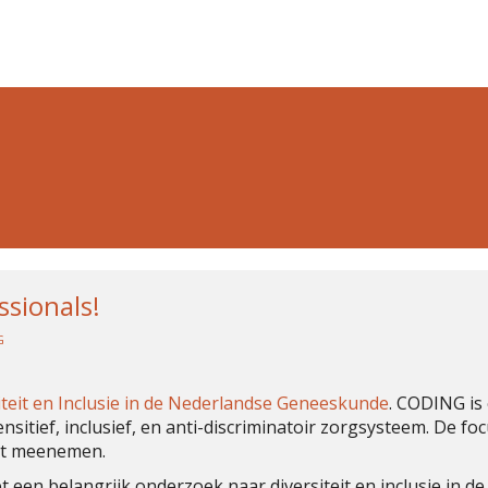
sionals!
G
iteit en Inclusie in de Nederlandse Geneeskunde
. CODING is
sitief, inclusief, en anti-discriminatoir zorgsysteem. De focu
teit meenemen.
t een belangrijk onderzoek naar
diversiteit en inclusie in de