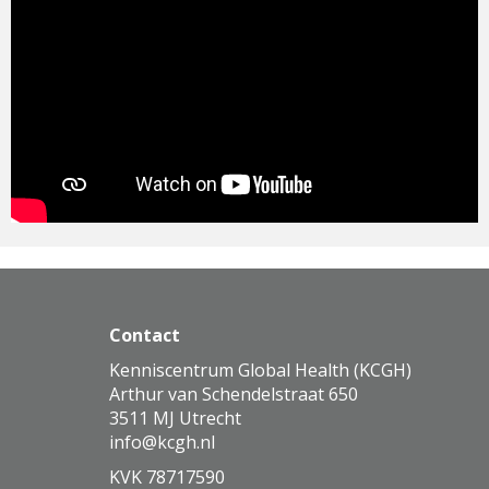
Contact
Kenniscentrum Global Health (KCGH)
Arthur van Schendelstraat 650
3511 MJ Utrecht
ofni
@kcgh.nl
KVK 78717590