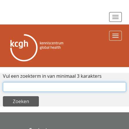
Toggle n
Toggle n
Vul een zoekterm in van minimaal 3 karakters
Zoeken