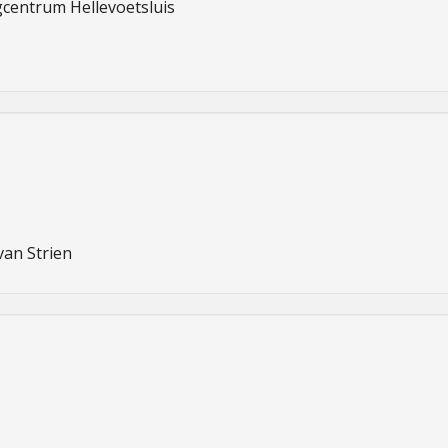
entrum Hellevoetsluis 

van Strien 

