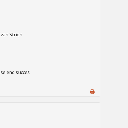
an Strien 

selend succes 
